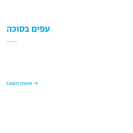
עפים בסוכה
מוזמנים לפעילות לכל המשפחה ולקשט יחד את הסוכה
בקישוטים שיעיפו את הסכך! היכנסו, הדפיסו ושתפו אותנו!
Learn more →