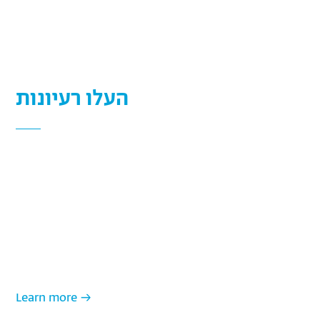
העלו רעיונות
אחד העקרונות החשובים להצלחה במשימות מאתגרות הוא
הכרה בכוחו של הצוות. אנו מכירים בחוכמת ההמונים ומזמינים
אתכם להצטרף לצוות החשיבה המורחב שלנו. חשבתם על
רעיון? פעילות חינוכית מדליקה, דרך מקורית לשתף נוער
במשימת ההנדסה, שיתוף פעולה מעניין, כל רעיון חכם ויצירתי
שיכול לקדם את מטרות העמותה? על תהססו – שתפו אותנו!
Learn more →