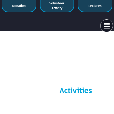
Volunteer
Donation
Lectures
Activity

Activities