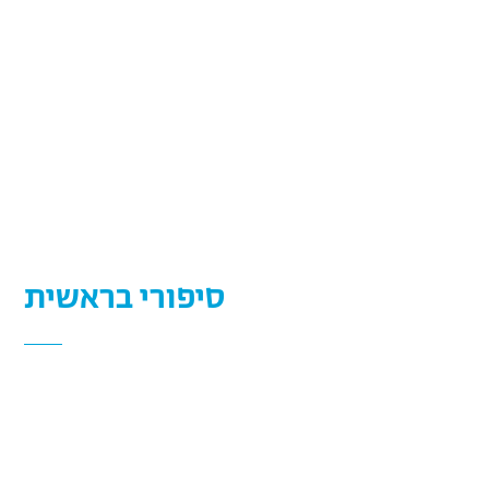
סיפורי בראשית
שלחנו חללית לירח על מנת לייצר "משגר וירטואלי" לחלומות
של כל אחת ואחד מכם. אנו סקרנים לשמוע על "מסעות
בראשית" הפרטיים שלכם. ספרו לנו על חוויות שחוויתם
במקביל למסעה של החללית או בהשראתה. תארו את הדרך